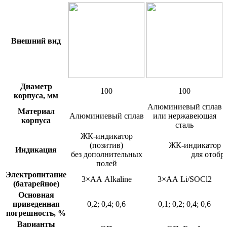
Внешний вид
Диаметр
100
100
корпуса, мм
Алюминиевый сплав
Материал
Алюминиевый сплав
или нержавеющая
корпуса
сталь
ЖК-индикатор
(позитив)
ЖК-индикатор (
Индикация
без дополнительных
для отобр
полей
Электропитание
3×АА Alkaline
3×АА Li/SOCl2
(батарейное)
Основная
приведенная
0,2; 0,4; 0,6
0,1; 0,2; 0,4; 0,6
погрешность, %
Варианты