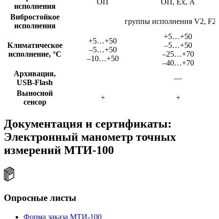
ОП
ОП, Ех, A
исполнения
Вибростойкое
группы исполнения V2, F2,
исполнения
+5…+50
+5…+50
Климатическое
–5…+50
–5…+50
исполнение, °C
–25…+70
–10…+50
–40…+70
Архивация,
—
USB-Flash
Выносной
+
+
сенсор
Документация и сертификаты:
Электронный манометр точных
измерений МТИ-100
Опросные листы
Форма заказа МТИ-100