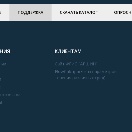
Е
ПОДДЕРЖКА
СКАЧАТЬ КАТАЛОГ
ОПРОСН
НИЯ
КЛИЕНТАМ
нии
Сайт ФГИС "АРШИН"
FlowCalc (расчеты параметров
течения различных сред)
и
а
я качества
ы