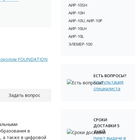
АИР-10SH
АИР-10H
АИР-10U, АИР-10Р
АИР-10LH
АИР-10L
ЭЛЕМЕР-100
отоколом FOUNDATION
ЕСТЬ ВОПРОСЫ?
Консультация
специалиста
Задать вопрос
СРОКИ
альными
ДОСТАВКИ 5
образования в
ДНЕЙ
, а также в цифровой
пункт выдачи в