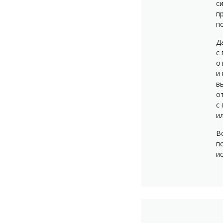
с
п
п
Д
с
о
и
в
о
с
и
В
п
и