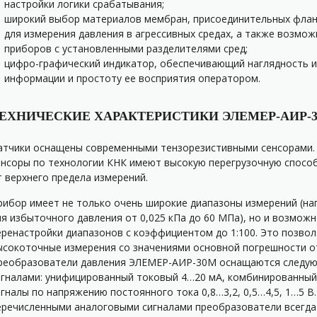
настройки логики срабатывания;
широкий выбор материалов мембран, присоединительных флан
для измерения давления в агрессивных средах, а также возмож
приборов с установленными разделителями сред;
цифро-графический индикатор, обеспечивающий наглядность 
информации и простоту ее восприятия оператором.
ЕХНИЧЕСКИЕ ХАРАКТЕРИСТИКИ ЭЛЕМЕР-АИР-
атчики оснащены современными тензорезистивными сенсорами.
енсоры по технологии КНК имеют высокую перегрузочную спосо
т верхнего предела измерений.
рибор имеет не только очень широкие диапазоны измерений (на
ля избыточного давления от 0,025 кПа до 60 МПа), но и возмож
еренастройки диапазонов с коэффициентом до 1:100. Это позво
ысокоточные измерения со значениями основной погрешности от
реобразователи давления ЭЛЕМЕР-АИР-30М оснащаются следу
игналами: унифицированный токовый 4…20 мА, комбинированный 
игналы по напряжению постоянного тока 0,8…3,2, 0,5…4,5, 1…5 В.
еречисленными аналоговыми сигналами преобразователи всегд