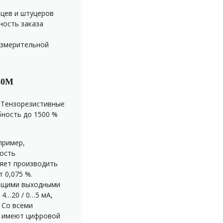
цев и штуцеров
ность заказа
измерительной
30М
 Тензорезистивные
бность до 1500 %
пример,
ность
ляет производить
 0,075 %.
ющими выходными
4…20 / 0…5 мA,
 Со всеми
а имеют цифровой