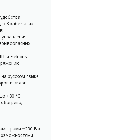
 удобства
до 3 кабельных
в;
 управления
взрывоопасных
 и Fieldbus,
пряжению
на русском языке;
ров и видов
до +80 °С
 обогрева;
аметрами ~250 В х
 возможностями