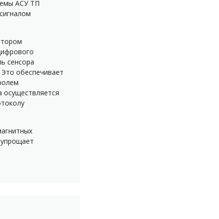
темы АСУ ТП
сигналом
атором
цифрового
ль сенсора
. Это обеспечивает
ролем
а осуществляется
отоколу
магнитных
 упрощает