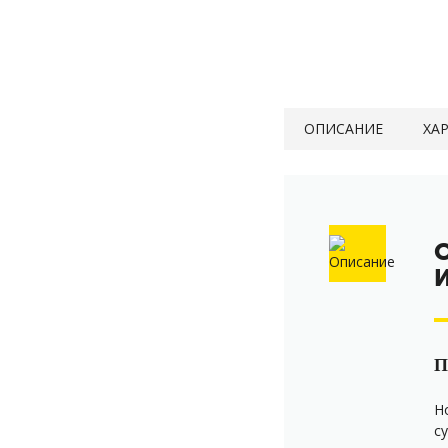
ОПИСАНИЕ
ХА
П
Н
с