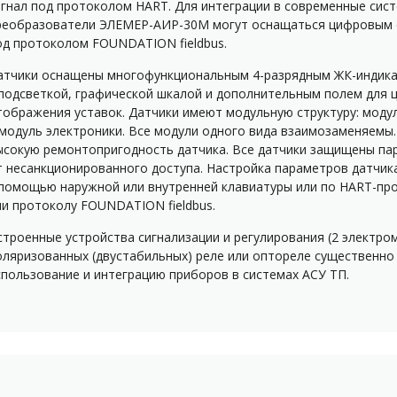
игнал под протоколом HART. Для интеграции в современные сис
реобразователи ЭЛЕМЕР-АИР-30М могут оснащаться цифровым 
од протоколом FOUNDATION fieldbus.
атчики оснащены многофункциональным 4-разрядным ЖК-индик
 подсветкой, графической шкалой и дополнительным полем для 
тображения уставок. Датчики имеют модульную структуру: моду
 модуль электроники. Все модули одного вида взаимозаменяемы
ысокую ремонтопригодность датчика. Все датчики защищены па
т несанкционированного доступа. Настройка параметров датчик
 помощью наружной или внутренней клавиатуры или по HART-пр
ли протоколу FOUNDATION fieldbus.
строенные устройства сигнализации и регулирования (2 электро
оляризованных (двустабильных) реле или оптореле существенно
спользование и интеграцию приборов в системах АСУ ТП.