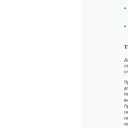
Т
Д
с
о
П
д
п
в
П
с
с
п