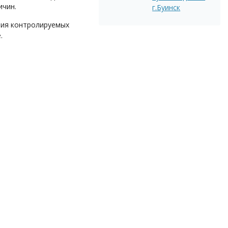
ичин.
г.Буинск
ния контролируемых
.