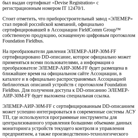
был выдан сертификат «Devise Registration» с
регистрационным номером IT 12470/1.
Стоит отметить, что приборостроительный завод «ЭЛЕМЕР»
стал первой российской компаний, официально
сертифицировавшей в Ассоциации FieldComm Group™
собственную продукцию, оснащенную цифровым протоколом
Foundation Fieldbus.
На преобразователи давления ЭЛЕМЕР-АИР-30М-FF
сертифицировано DD-описание, которое официально может
применяться всеми пользователями, а информация о
преобразователе ЭЛЕМЕР-АИР-30М-FF будет размещена в
ближайшее время на официальном сайте Ассоциации, в
каталоге и в официально распространяемых Ассоциацией
библиотеках описаний устройств с протоколом Foundation
Fieldbus. Для получения доступа к DD-описанию ЭЛЕМЕР-
АИР-30М-FF будет выложена специальная ссылка.
ЭЛЕМЕР-АИР-30М-FF c сертифицированным DD-описанием
может успешно интегрироваться в современные системы АСУ
ТП, где используются программные инструменты для
централизованного управления большими объемами данных
мониторинга устройств текущего контроля и управления
предприятием, а также производственно-технологического